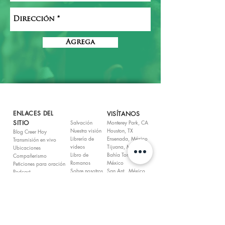
Agrega
ENLACES DEL
VISÍTANOS
SITIO
Salvación
Monterey Park, CA
Nuestra visión
Houston, TX
Blog Creer Hoy
Librería de
Ensenada, México
Transmisión en vivo
videos
Tijuana, México
Ubicaciones
Libro de
Bahía Tortuga,
Compañerismo
Romanos
México
Peticiones para oración
Sobre nosotros
San Ant., México
Podcast
QUÉDATE CONECTADO
Puedes seguir conectado con el Dr. E. Daniel Ponce y