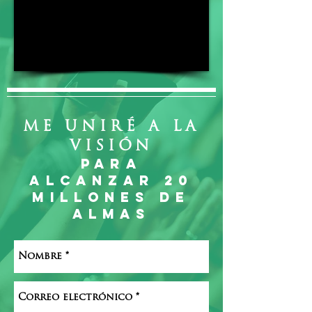
ME UNIRÉ A LA
VISIÓN
PARA
ALCANZAR 20
MILLONES DE
ALMAs