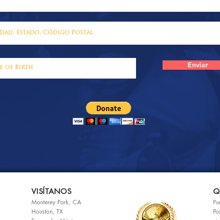
Enviar
VISÍTANOS
Q
Monterey Park, CA
Pu
Houston, TX
Po