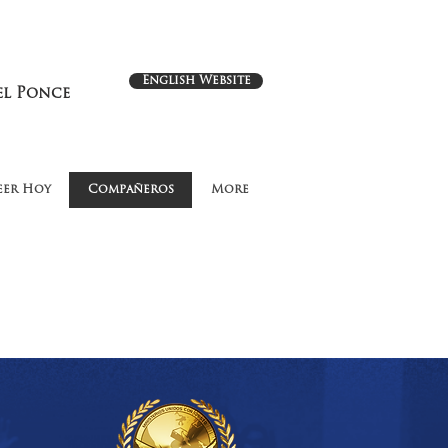
English Website
el Ponce
eer Hoy
Compañeros
More