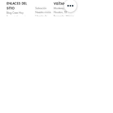
ENLACES DEL
VISÍTANOS
SITIO
Salvación
Monterey Park, CA
Nuestra visión
Houston, TX
Blog Creer Hoy
Librería de
Ensenada, México
Transmisión en vivo
videos
Tijuana, México
Ubicaciones
Libro de
Bahía Tortuga,
Compañerismo
Romanos
México
Peticiones para oración
Sobre nosotros
San Ant., México
Podcast
QUÉDATE CONECTADO
Puedes seguir conectado con el Dr. E. Daniel Ponce y
Ministerios Unidos Con Cristo siguiéndonos en las redes
sociales.
CONTÁCTANOS
Ministerio Unidos Con Cristo P.O. Box 4060 Houston,