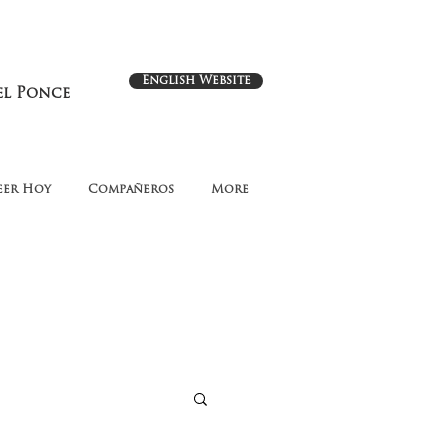
English Website
el Ponce
eer Hoy
Compañeros
More