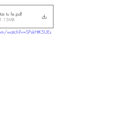
r tu fe
.pdf
 1.15MB
com/watch?v=SPskHtK5UEs