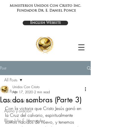
Ministerios Unidos Con Cristo Inc.
Fundador Dr. E. Daniel Ponce
English Website
Post
All Posts
Unidos Con Cristo
All Posts
Apr 17, 2020
2 min read
Las dos sombras (Parte 3)
Dr. E. Daniel Ponce
Con la victoria que Cristo Jesús ganó en 
Ayuno y oración
la Cruz del calvario, espiritualmente 
Blogs Julio E. Hernandez
somos nacidos de nuevo, y tenemos 