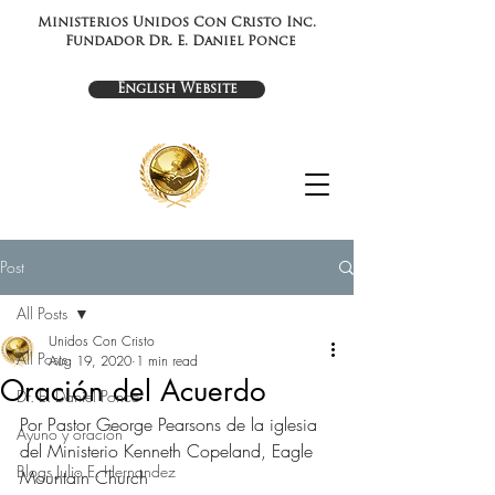
Ministerios Unidos Con Cristo Inc.
Fundador Dr. E. Daniel Ponce
English Website
Post
All Posts
Unidos Con Cristo
All Posts
Aug 19, 2020
1 min read
Oración del Acuerdo
Dr. E. Daniel Ponce
Por Pastor George Pearsons de la iglesia 
Ayuno y oración
del Ministerio Kenneth Copeland, Eagle 
Blogs Julio E. Hernandez
Mountain Church