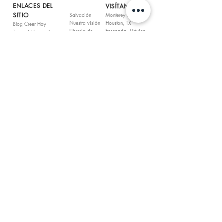
ENLACES DEL
VISÍTANOS
SITIO
Salvación
Monterey Park, CA
Nuestra visión
Houston, TX
Blog Creer Hoy
Librería de
Ensenada, México
Transmisión en vivo
videos
Tijuana, México
Ubicaciones
Libro de
Bahía Tortuga,
Compañerismo
Romanos
México
Peticiones para oración
Sobre nosotros
San Ant., México
Podcast
QUÉDATE CONECTADO
Puedes seguir conectado con el Dr. E. Daniel Ponce y
Ministerios Unidos Con Cristo siguiéndonos en las redes
sociales.
CONTÁCTANOS
Ministerio Unidos Con Cristo P.O. Box 4060 Houston,
TX.
77210-4060
(713)
924 5100