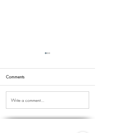
Comments
EL ALMA
Write a comment...
¡Estoy en esto para
GANAR!