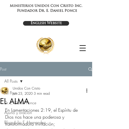
Ministerios Unidos Con Cristo Inc.
Fundador Dr. E. Daniel Ponce
English Website
Post
All Posts
Unidos Con Cristo
All Posts
Jun 23, 2020
3 min read
EL ALMA
Dr. E. Daniel Ponce
En Lamentaciones 2:19, el Espíritu de 
Ayuno y oración
Dios nos hace una poderosa y 
Blogs Julio E. Hernandez
transformadora invitación; 