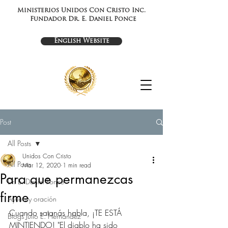
Ministerios Unidos Con Cristo Inc.
Fundador Dr. E. Daniel Ponce
English Website
Post
All Posts
Unidos Con Cristo
All Posts
Mar 12, 2020
1 min read
Para que permanezcas
Dr. E. Daniel Ponce
firme
Ayuno y oración
Cuando satanás habla, ¡TE ESTÁ 
Blogs Julio E. Hernandez
MINTIENDO! "El diablo ha sido 