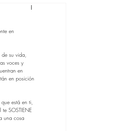
ente en 
 de su vida, 
las voces y 
uentran en 
stán en posición 
él te SOSTIENE 
ra una cosa 