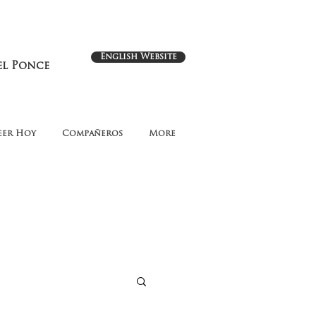
English Website
el Ponce
eer Hoy
Compañeros
More