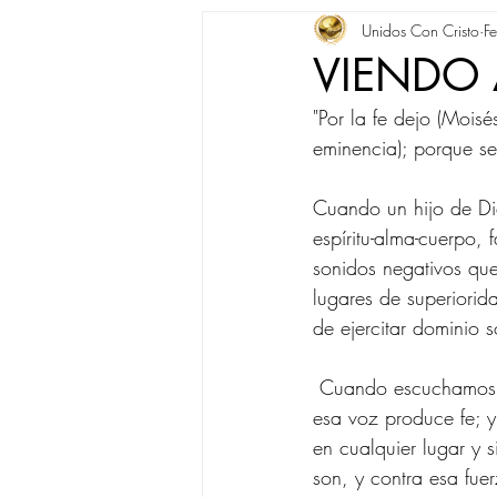
Unidos Con Cristo
F
VIENDO A
"Por la fe dejo (Moisé
eminencia); porque s
Cuando un hijo de Di
espíritu-alma-cuerpo, 
sonidos negativos qu
lugares de superiorid
de ejercitar dominio s
 Cuando escuchamos la voz del Padre por medio de la Palabra viva y el Espíritu que está en ti, 
esa voz produce fe; 
en cualquier lugar y 
son, y contra esa fu