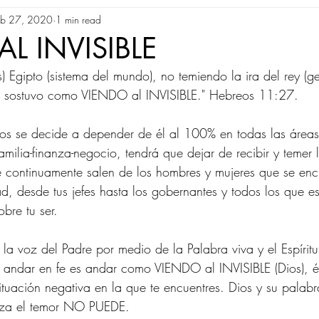
eb 27, 2020
1 min read
L INVISIBLE
s) Egipto (sistema del mundo), no temiendo la ira del rey (g
e sostuvo como VIENDO al INVISIBLE." Hebreos 11:27.
os se decide a depender de él al 100% en todas las áreas
familia-finanza-negocio, tendrá que dejar de recibir y temer 
e continuamente salen de los hombres y mujeres que se enc
ad, desde tus jefes hasta los gobernantes y todos los que e
obre tu ser.
y andar en fe es andar como VIENDO al INVISIBLE (Dios), 
situación negativa en la que te encuentres. Dios y su palab
erza el temor NO PUEDE.