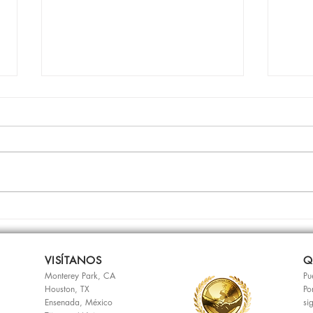
La oración
Ador
VISÍTANOS
Q
Monterey Park, CA
Pu
Houston, TX
Po
Ensenada, México
si